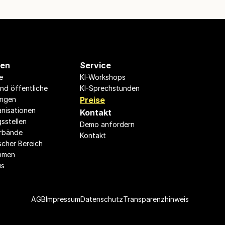
hen
Service
e
KI-Workshops
nd öffentliche 
KI-Sprechstunden
ungen
Preise
anisationen
Kontakt
sstellen
Demo anfordern
erbände
Kontakt
scher Bereich
hmen
us
AGB
Impressum
Datenschutz
Transparenzhinweis