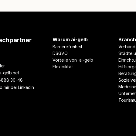
echpartner
Warum ai-gelb
Branc
Barrierefreiheit
Verbänd
DSGVO
Städte u
Vorteile von  ai-gelb
Einricht
ler
Flexibilität
Hilfsorg
i-gelb.
net
Beratung
8888 30-48
Sozialv
Medizini
b mir bei LinkedIn
Unterne
Tourism