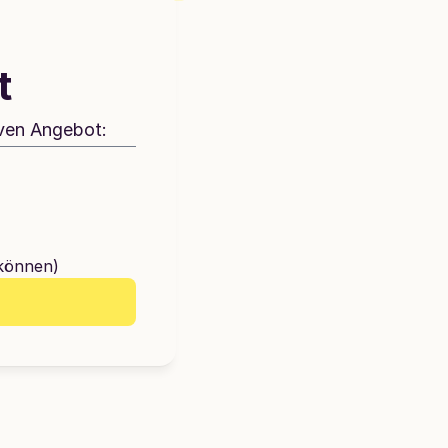
t
iven Angebot:
 können)