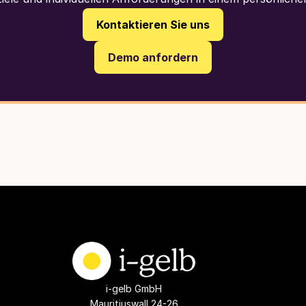
Kontaktieren Sie uns
Demo anfordern
i-gelb GmbH
Mauritiuswall 24-26